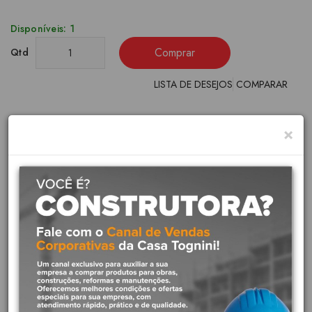
Disponíveis: 1
Comprar
Qtd
LISTA DE DESEJOS
COMPARAR
×
Marca:
Roca
Modelo:
A32722P650
SKU:
A32722P650
Etiquetas:
Roca
,
cuba semi encaixe roca
,
cuba semi encaixe
Descrição