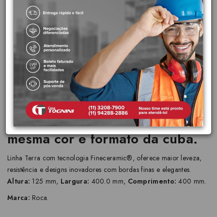
Possui a tecnologia
Fineceramic® o que garante
uma durabilidade ainda maior à
peça em comparação às
cerâmicas comuns e válvula
com acabamento cerâmico na
mesma cor e formato da cuba.
Linha Terra com tecnologia Fineceramic®, oferece maior leveza,
resistência e designs inovadores com bordas finas e elegantes.
Altura:
125 mm,
Largura:
400.0 mm,
Comprimento:
400 mm.
Marca:
Roca.