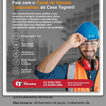
Tamanho:
14 polegadas (355 mm), um tamanho
intermediário que oferece versatilidade para trabalhos em
espaços variados.
Base Magnética:
Facilita a fixação em superfícies metálicas,
permitindo que o usuário trabalhe com as mãos livres e
garantindo maior precisão.
Construção em Alumínio:
Leve e resistente, o que garante
durabilidade e facilita o manuseio.
Três Bolhas de Nível:
Indicam a horizontalidade,
verticalidade e ângulo de 45 graus, permitindo leituras
precisas em diferentes posições.
Design Compacto:
Facilita o transporte e o
armazenamento, ideal para quem precisa levar o nível para
diferentes locais de trabalho.
Indicações de Uso:
Construção Civil:
Nivelamento de paredes, pisos, vigas e
outros elementos estruturais.
Marcenaria:
Alinhamento de peças, nivelamento de