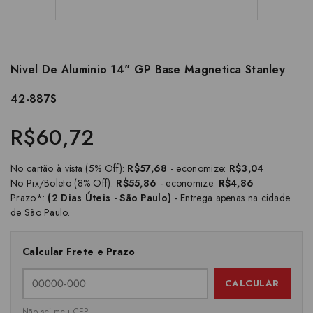
Nivel De Aluminio 14" GP Base Magnetica Stanley
42-887S
R$60,72
No cartão à vista (5% Off):
R$57,68
- economize:
R$3,04
No Pix/Boleto (8% Off):
R$55,86
- economize:
R$4,86
Prazo*:
(2 Dias Úteis - São Paulo)
- Entrega apenas na cidade
de São Paulo.
Calcular Frete e Prazo
CALCULAR
Não sei meu CEP