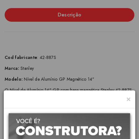
Descrição
Cod fabricante
:
42-887S
Marca:
Stanley
Modelo:
Nível de Alumínio GP Magnético 14"
O Nível de Alumínio 14" GP com base magnética Stanley 42-887S
×
é uma ferramenta essencial para profissionais e entusiastas que
buscam precisão em seus trabalhos. Com design compacto e
recursos práticos, ele facilita o nivelamento e alinhamento em
diversas aplicações.
Características Principais: