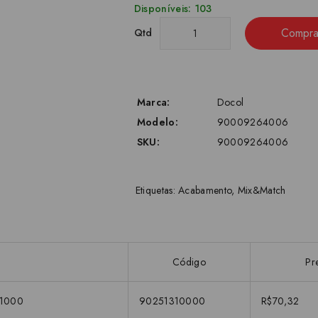
Disponíveis: 103
Compra
Qtd
Marca:
Docol
Modelo:
90009264006
SKU:
90009264006
Etiquetas:
Acabamento
,
Mix&Match
Código
Pr
31000
90251310000
R$70,32