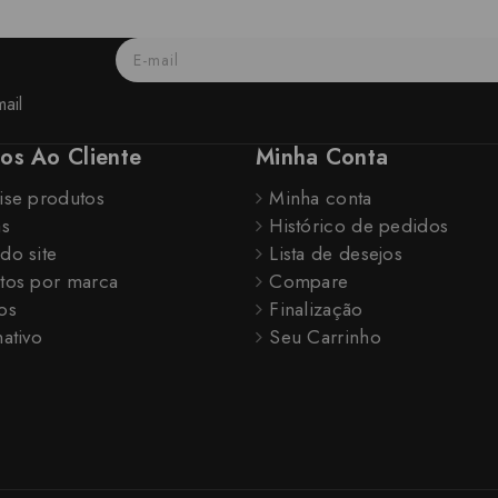
ail
ços Ao Cliente
Minha Conta
ise produtos
Minha conta
as
Histórico de pedidos
do site
Lista de desejos
tos por marca
Compare
os
Finalização
ativo
Seu Carrinho