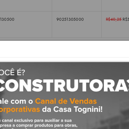
25130500
90251305000
R$40,25
R$
Descrição
onalização e Design Exclusivo
é feito para ambientes que buscam por sofisticação, com objetos básico
uto é feito para clientes que optem pela linha Docol do começo ao fim, c