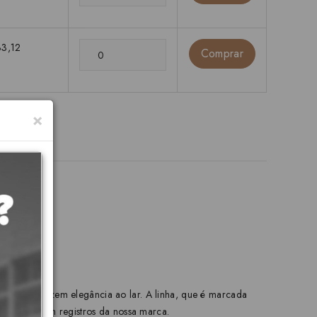
33,12
Comprar
×
s e que trazem elegância ao lar. A linha, que é marcada
om encaixe em registros da nossa marca.