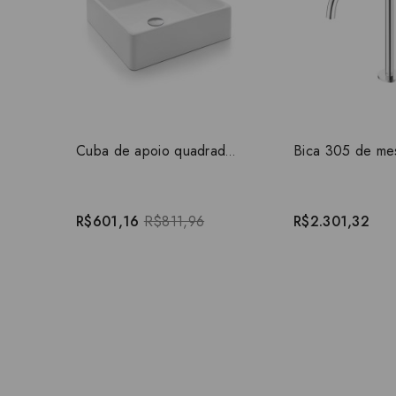
Cuba de apoio quadrada 390x390x140 Docol 00969926
R$601,16
R$811,96
R$2.301,32