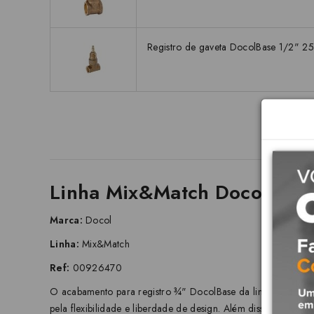
Registro de gaveta DocolBase 1/2" 
Linha Mix&Match Docol: Pers
Marca:
Docol
Linha:
Mix&Match
Ref:
00926470
O acabamento para registro ¾" DocolBase da linha Mix&Match 
pela flexibilidade e liberdade de design. Além disso, o prod