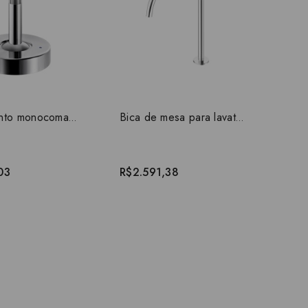
R$3
Acionamento monocomando JoyStick para lavatório Mix&Match cromado 00919306
Bica de mesa para lavatório 360 Mix&Match cromado 00926106
03
R$2.591,38