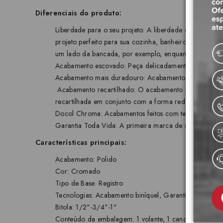
Diferenciais do produto:
Liberdade para o seu projeto: A liberdade de criação é
projeto perfeito para sua cozinha, banheiro ou lavatór
um lado da bancada, por exemplo, enquanto o acionam
Acabamento escovado: Peça delicadamente escovada, o
Acabamento mais duradouro: Acabamento cromado biníqu
Acabamento recartilhado: O acabamento recartilhado o
recartilhada em conjunto com a forma redonda do acion
Docol Chroma: Acabamentos feitos com tecnologia de p
Garantia Toda Vida: A primeira marca de metais e louças
Características principais:
Acabamento: Polido
Cor: Cromado
Tipo de Base: Registro
Tecnologias: Acabamento biníquel, Garantia Tada Vi
Bitola: 1/2"-3/4"-1"
Conteúdo da embalagem: 1 volante, 1 canopla, 2 bucha g