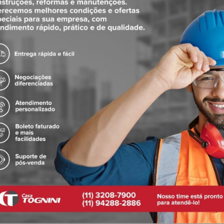
 um diferencial presente na arquitetura dos dias atuais. Com alta tecnol
ios. As bicas e acionamentos, além da ducha manual, são exemplos de libe
ento e a ducha no outro. Livre para você escolher o que melhor compõe
 que proporciona elegância e o mais perfeito acabamento.
el de alta durabilidade e maior resistência à corrosão. Conserva a bel
ferece precisão nos detalhes. Nesse acabamento, você encontra seguran
amento, entregam a perfeita sincronia entre os detalhes.
onta, que revelam a beleza e a pureza das cores dos metais nobres.
 sanitárias brasileira a oferecer garantia sem limite de tempo para instal
da, Docol Chroma, Acabamento escovado
uia, 1 anel elastico, 1 parafuso, 1 prolongador estriado, 1 adaptador, 1 