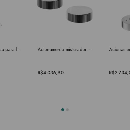
Bica 305 de mesa para lavatório Mix&Match cromado 00916406
Acionamento misturador para lavatório Mix&Match cromado 00917006
R$4.036,90
R$2.734,