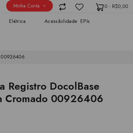
Minha Conta
0 - R$0,00
Elétrica
Acessibilidade
EPIs
o 00926406
a Registro DocolBase
h Cromado 00926406