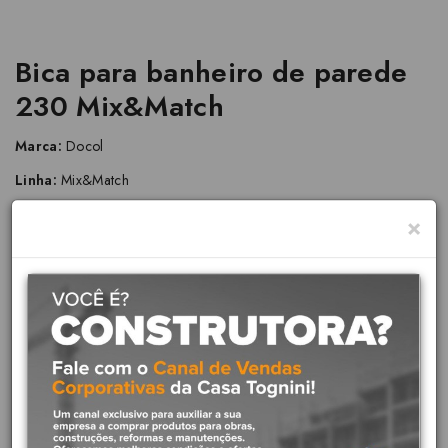
Bica para banheiro de parede
230 Mix&Match
Marca:
Docol
Linha:
Mix&Match
Ref:
90009267006
×
O principal diferencial da linha Mix&Match é a liberdade para o seu
projeto, para você criar um banheiro único e sem excessos. O seu
desenho fluido é perfeito para quem busca harmonia em cada
detalhe. Ideal para lavabos e banheiros, essa bica 230 possui a
qualidade e confiança da Garantia Toda Vida.
Diferenciais do produto:
Liberdade para o seu projeto:
A liberdade de criação é
um diferencial presente na arquitetura dos dias atuais. Com