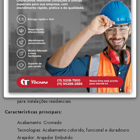
alta tecnologia, desenvolvemos produtos para que você possa
criar o projeto perfeito para sua cozinha, banheiro ou
lavatórios. As bicas e acionamentos, além da ducha manual,
são exemplos de liberdade de escolha. Você pode instalar a
bica da torneira de um lado da bancada, por exemplo,
enquanto o acionamento e a ducha no outro. Livre para você
escolher o que melhor compõe o seu ambiente.
Acabamento mais duradouro:
Acabamento cromado
biníquel de alta durabilidade e maior resistência à corrosão.
Conserva a beleza e o brilho do produto por muito mais
tempo.
Garantia Toda Vida:
A primeira marca de metais e louças
sanitárias brasileira a oferecer garantia sem limite de tempo
para instalações residenciais.
Características principais:
Acabamento: Cromado
Tecnologias: Acabamento colorido, funcional e duradouro
Arejador: Arejador Embutido