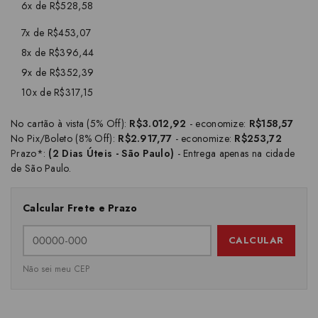
6x de R$528,58
7x de R$453,07
8x de R$396,44
9x de R$352,39
10x de R$317,15
No cartão à vista (5% Off):
R$3.012,92
- economize:
R$158,57
No Pix/Boleto (8% Off):
R$2.917,77
- economize:
R$253,72
Prazo*:
(2 Dias Úteis - São Paulo)
- Entrega apenas na cidade
de São Paulo.
Calcular Frete e Prazo
CALCULAR
Não sei meu CEP