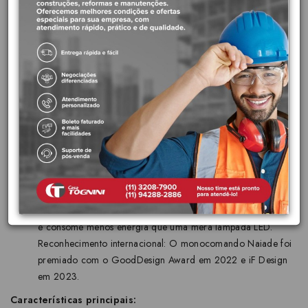
nossa exclusiva tecnologia DynamicField®, que impede o
acionamento do fluxo pela proximidade de objetos estáticos.
Diferenciais do produto:
Tecnologia DOCOLPRESENCE® com DYNAMIC FIELD®: O
sistema DocolPresence® permite a abertura do fluxo de água
por simples aproximação das mãos. Aliado à tecnologia
Dynamic Field®, impede o acionamento acidental pela
proximidade de objetos estáticos.
Tenologia DOCOLOZÔNIO®: Inovação para seu bem-
estar: Elimina 99% das bactérias, agentes patógenos e odores
indesejáveis. O gerador de ozônio fica oculto sob a
bancada, não precisa de manutenção regular ou refil, é bivolt
e consome menos energia que uma mera lâmpada LED.
Reconhecimento internacional: O monocomando Naiade foi
premiado com o GoodDesign Award em 2022 e iF Design
em 2023.
Características principais: