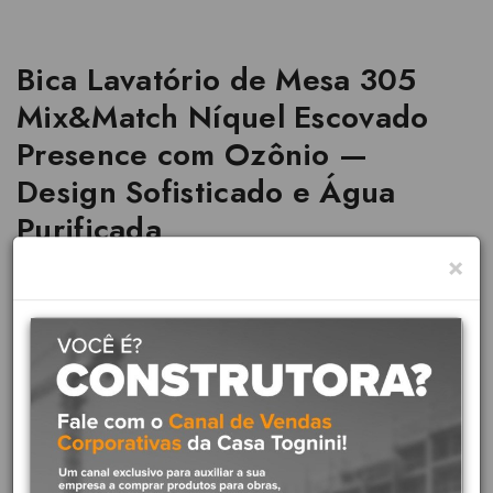
Bica Lavatório de Mesa 305
Mix&Match Níquel Escovado
Presence com Ozônio —
Design Sofisticado e Água
Purificada
×
Marca:
Docol
Linha:
Mix&Match Ozônio
Ref:
01608944
O ozônio é um gás natural que, quando misturado à água, tem o
poder de eliminar 99% das bactérias e agentes patogênicos, além
de odores indesejados das mãos. À tecnologia DocolOzônio®
associamos o sistema DocolPresence®, que permite o acionamento
automático do fluxo de água pela simples aproximação das mãos, e