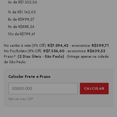
6x de R$1.332,36
7x de R$1.142,02
8x de R$999,27
9x de R$888,24
10x de R$799,41
No cartão à vista (5% Off):
R$7.594,42
- economize:
R$399,71
No Pix/Boleto (8% Off):
R$7.354,60
- economize:
R$639,53
Prazo*:
(2 Dias Úteis - São Paulo)
- Entrega apenas na cidade
de São Paulo.
Calcular Frete e Prazo
CALCULAR
Não sei meu CEP