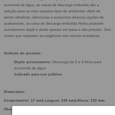
economia de água, as caixas de descarga embutida são a
solução para os mais variados tipos de ambientes. Além de
serem ultrafinas, silenciosas e possuírem diversas opções de
acabamento, as caixa de descarga embutida Hydra possuem
acionamento duplo e ainda operam em baixa e alta pressão. Sem
contar que respeitam as exigências das normas brasileiras.
Atributo do produto:
Duplo acionamento:
Descarga de 3 e 6 litros para
economia de água
Indicado para uso público
Dimensões:
Comprimento: 17 mm| Largura: 243 mm| Altura: 163 mm.
Observação: