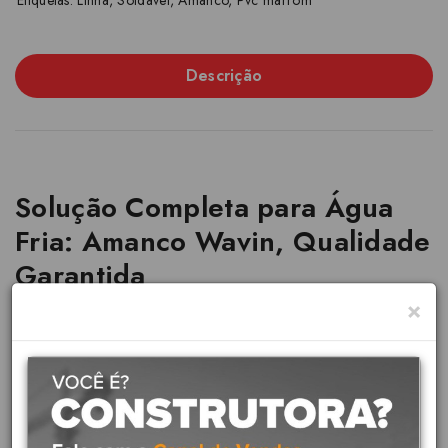
Etiquetas:
Linha
,
Soldável
,
Amanco
,
Pvc marrom
Descrição
Solução Completa para Água
Fria: Amanco Wavin, Qualidade
Garantida
×
Marca:
Amanco
Linha:
Água Fria Soldável
A Linha Amanco Wavin Soldável é um sistema completo de tubos e
conexões em PVC, projetado para condução de água fria em
instalações prediais, comerciais e industriais. Reconhecida pela
qualidade e durabilidade.