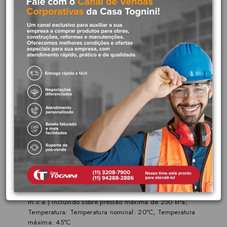
Aplicações:
Sistema predial de distribuição de água fria, instalações de água fria
permanentes e embutidas em paredes ou aparentes em locais
cobertos e protegidos de intempéries, aplicada em instalações de
rede de água predial em residências, comércio e indústrias.
Benefícios:
Rapidez e facilidade na execução das juntas soldáveis;
Material leve, de fácil transporte, estocagem e manuseio;
Resistente para instalações de água fria;
Vida útil projetada: 50 anos
Características principais:
Material: PVC (Policloreto de Vinila), um material resistente à
corrosão e com longa vida útil.
Soldagem: As conexões são feitas por soldagem com
aplicação de adesivo PVC, garantindo uma união segura e
livre de vazamentos.
Pressão de Serviço: (20°C): 750 kPa, (7,5 kgf/cm² ou 75
m.c.a.) incluindo sobre pressão máxima de 250 kPa;
Temperatura: Temperatura nominal: 20°C, Temperatura
máxima: 45°C