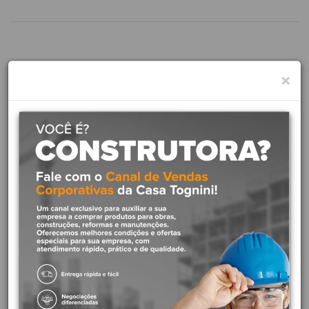
×
Docol - Linha EUROPA
Os principais benefícios dos nossos registros de gaveta são a
durabilidade e a qualidade que cada peça apresenta durante o uso.
Esse produto possui a confiança da nossa Garantia Toda Vida. Com
o objetivo de tornar o fechamento d'água mais rápido e ágil, o
registro de gaveta pode ser instalado em cozinhas ou banheiros.
Diferenciais do produto:
Perfeita estanqueidade:
O produto funciona
perfeitamente em baixa ou alta pressão, suportando até 15
kgf/cm² (150 mca).
Vedação perfeita:
Dupla vedação nitrílica com excelente
qualidade e resistência antivazamentos.
Garantia Toda Vida:
A primeira marca de metais e louças