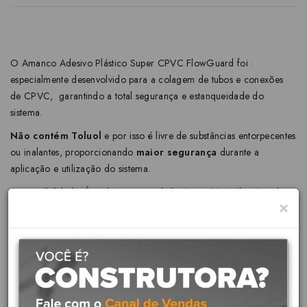
O Amanco Adesivo Plástico Super CPVC FlowGuard foi
especialmente desenvolvido para a colagem de tubos e conexões
de CPVC, garantindo a total segurança e estanqueidade do
sistema.
Não contém Toluol
e por isso é livre de substâncias entorpecentes
ou inalantes, proporcionando
maior segurança
durante a
aplicação e utilização do sistema.
Compatibilidade:
É exclusivo para a linha Super CPVC FlowGuard,
×
garantindo a máxima compatibilidade e performance.
Dicas:
Para realizar uma soldagem eficiente entre tubos e conexões,
limpe os produtos, certificando-se de que a bolsa da conexão
e a ponta do tubo estejam livres de gordura ou sujeiras.