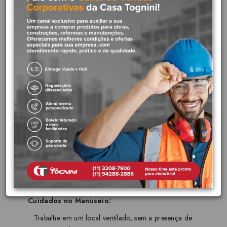
Confira o ajuste entre a ponta do tubo e a bolsa da conexão
antes de iniciar a execução da junta soldável. Deve existir
uma interferência entre as peças para que a pressão auxilie
na união dos tubos. Uma boa interferência ocorre quando a
ponta do tubo ocupa de 1/3 a 2/3 do comprimento total de
soldagem da bolsa.
Com o auxílio do pincel, aplique uma camada fina e
uniforme de Amanco Adesivo Plástico CPVC na bolsa da
conexão e na ponta do tubo. Passe o adesivo em ambas as
partes, mas sem excesso, para garantir uma soldagem
perfeita.
Encaixe as duas peças, dê ¼ de volta e pressione-as por
aproximadamente 30 segundos. Remova o excesso com um
pano (pode ser estopa ou flanela) e deixe secar.
Cuidados no Manuseio:
Trabalhe em um local ventilado, sem a presença de