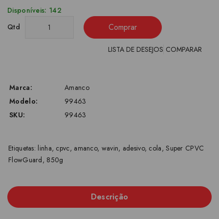
Disponíveis: 142
Comprar
Qtd
LISTA DE DESEJOS
COMPARAR
Marca:
Amanco
Modelo:
99463
SKU:
99463
Etiquetas:
linha
,
cpvc
,
amanco
,
wavin
,
adesivo
,
cola
,
Super CPVC
FlowGuard
,
850g
Descrição