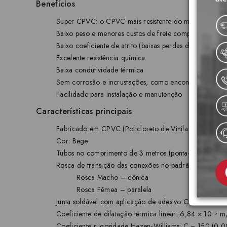
Benefícios
Super CPVC: o CPVC mais resistente do mercado – 25% 
Baixo peso e menores custos de frete comparados a so
Baixo coeficiente de atrito (baixas perdas de carga)
Excelente resistência química
Baixa condutividade térmica
Sem corrosão e incrustações, como encontrado em sol
Facilidade para instalação e manutenção
Características principais
Fabricado em CPVC (Policloreto de Vinila Clorado)
Cor: Bege
Tubos no comprimento de 3 metros (ponta‑a‑ponta)
Rosca de transição das conexões no padrão ISO 7‑1:
Rosca Macho – cônica
Rosca Fêmea – paralela
Junta soldável com aplicação de adesivo CPVC
Coeficiente de dilatação térmica linear: 6,84 × 10⁻⁵ 
Coeficiente rugosidade Hazen‑Williams: C = 150 (0,