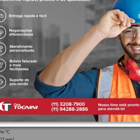
mais resistente à pressão hidrostática, na temperatura de 82 °C
luções metálicas
uções metálicas
 FlowGuard®
m/m·°C
007 mm)