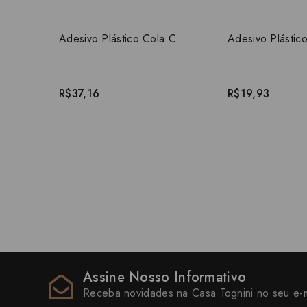
Adesivo Plástico Cola CPVC 175G
R$37,16
R$19,93
Assine Nosso Informativo
Receba novidades na Casa Tognini no seu e-m