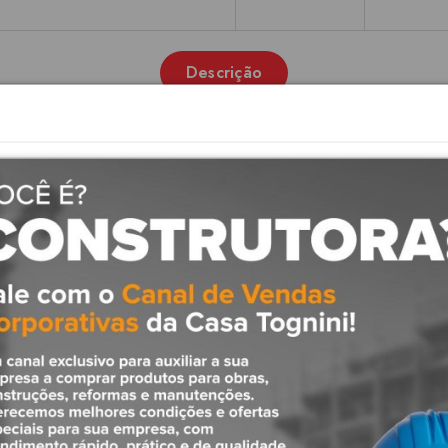
Descrição
Tubos e Conexões para Água Quen
 para a condução de água quente e fria cuja união é feita por cimento
 um produto com resistência superior ao CPVC convencional.
aredes ou aparentes em locais cobertos e protegidos de intempéries
mércio e indústrias