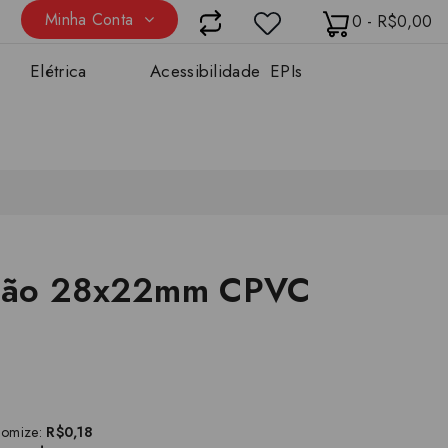
Minha Conta
0 - R$0,00
Elétrica
Acessibilidade
EPIs
ção 28x22mm CPVC
nomize:
R$0,18