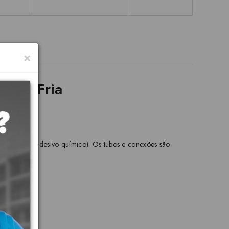
×
te e Fria
 solvente (adesivo químico). Os tubos e conexões são