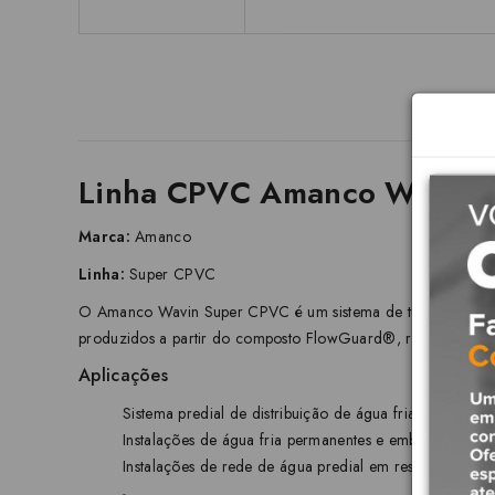
Linha CPVC Amanco Wavin: 
Marca:
Amanco
Linha:
Super CPVC
O Amanco Wavin Super CPVC é um sistema de tubos e conexões
produzidos a partir do composto FlowGuard®, resultando em
Aplicações
Sistema predial de distribuição de água fria
Instalações de água fria permanentes e embutidas em p
Instalações de rede de água predial em residências, co