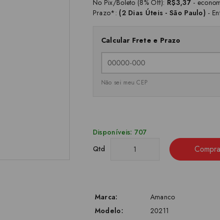
No Pix/Boleto (8% Off):
R$3,37
- econom
Prazo*:
(2 Dias Úteis - São Paulo)
- En
Calcular Frete e Prazo
Não sei meu CEP
Disponíveis: 707
Compra
Qtd
Marca:
Amanco
Modelo:
20211