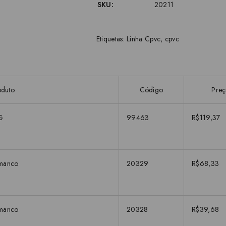
SKU:
20211
Etiquetas:
Linha Cpvc
,
cpvc
oduto
Código
Pre
G
99463
R$119,37
manco
20329
R$68,33
manco
20328
R$39,68