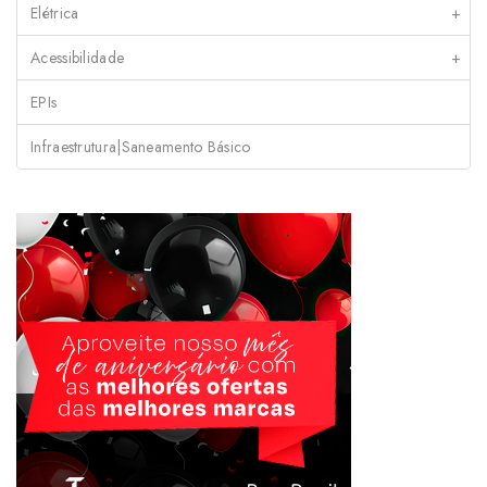
Elétrica
+
Acessibilidade
+
EPIs
Infraestrutura|Saneamento Básico