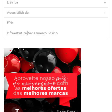
Elétrica
+
Acessibilidade
+
EPIs
Infraestrutura|Saneamento Básico