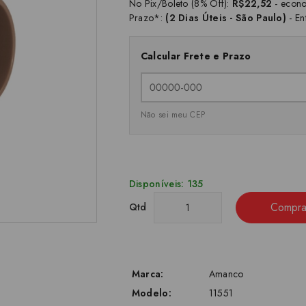
No Pix/Boleto (8% Off):
R$22,52
- econ
Prazo*:
(2 Dias Úteis - São Paulo)
- En
Calcular Frete e Prazo
Não sei meu CEP
Disponíveis: 135
Compra
Qtd
Marca:
Amanco
Modelo:
11551