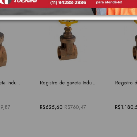
-18%
-26%
Registro de gaveta Industrial 2.1/2" 10032500
Registro de gaveta Industrial 3" 10033000
9,87
R$625,60
R$760,47
R$1.180,