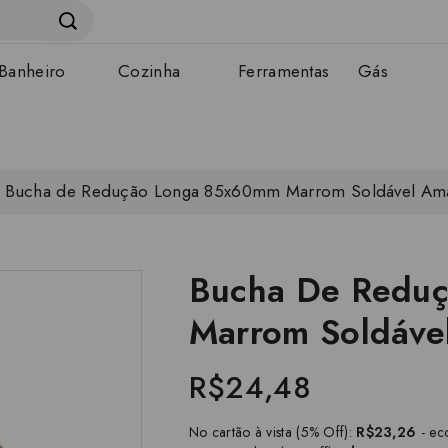
Banheiro
Cozinha
Ferramentas
Gás
Bucha de Redução Longa 85x60mm Marrom Soldável Am
Bucha De Redu
Marrom Soldáve
R$24,48
No cartão à vista (5% Off):
R$23,26
- ec