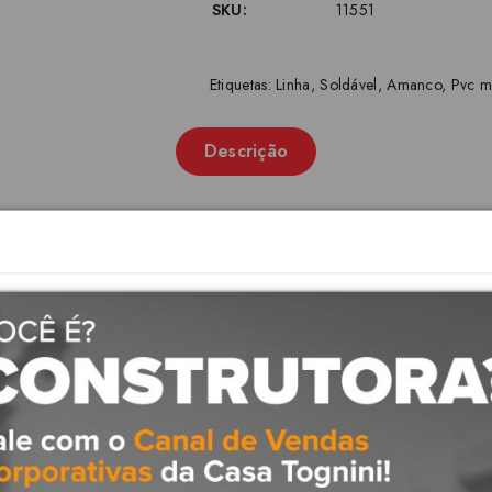
SKU:
11551
Etiquetas:
Linha
,
Soldável
,
Amanco
,
Pvc 
Descrição
 Fria: Amanco Wavin, Qualidade 
s e conexões em PVC, projetado para condução de água fria em instalações
água fria permanentes e embutidas em paredes ou aparentes em locais cobert