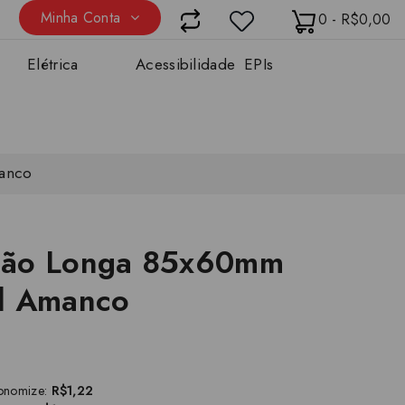
Minha Conta
0 - R$0,00
Elétrica
Acessibilidade
EPIs
anco
ção Longa 85x60mm
l Amanco
onomize:
R$1,22