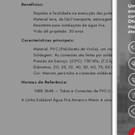
Benefícios:
Rapidez e facilidade na execução das juntas soldáveis;
Material leve, de fácil transporte, estocagem e manuseio
Resistente para instalações de água fria;
Vida útil projetada: 50 anos
Características principais:
Material: PVC (Policloreto de Vinila), um material resist
Soldagem: As conexões são feitas por soldagem com ap
Pressão de Serviço: (20°C): 750 kPa, (7,5 kgf/cm² ou 
Diâmetros: 20, 25, 32, 40, 50, 60, 75, 85 e 110 mm;
Cor: Marrom para tubo e conexões soldáveis. Azul para
Normas de Referência:
NBR 5648 – Tubos e Conexões de PVC-U com Junta Sold
A Linha Soldável Água Fria Amanco Wavin é uma solução confiá