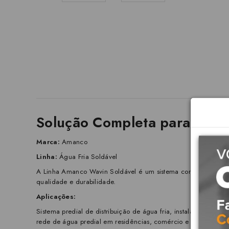
Solução Completa para Água
Marca:
Amanco
Linha:
Água Fria Soldável
A Linha Amanco Wavin Soldável é um sistema completo de tubo
qualidade e durabilidade.
Aplicações:
Sistema predial de distribuição de água fria, instalações de 
rede de água predial em residências, comércio e indústrias.