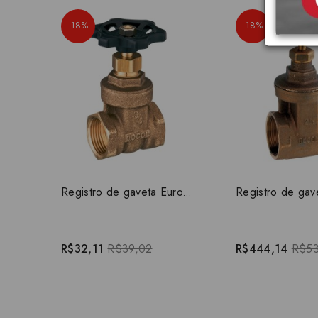
-18%
-18%
Registro de gaveta Europa 3/4" 10020600
R$32,11
R$39,02
R$444,14
R$53