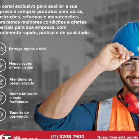
;
ente à corrosão e com longa vida útil.
licação de adesivo PVC, garantindo uma união segura e livre de vazament
75 m.c.a.) incluindo sobre pressão máxima de 250 kPa; Temperatura: Temp
 conexões com bucha de latão na rosca de transição;
ável Para Sistemas Prediais de Água Fria
vel e eficiente para condução de água fria, oferecendo qualidade, durabi
Produtos Relacionados