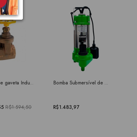
R$4
Registro de gaveta Industrial 4" 10034000
Bomba Submersível de Esgoto Rw 800 Plus 1CV 220V
55
R$1.594,50
R$1.483,97