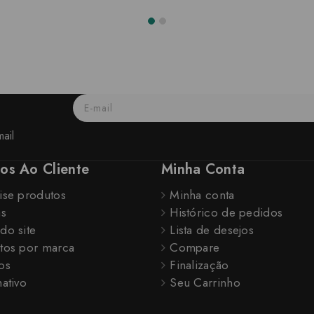
ail
ços Ao Cliente
Minha Conta
ise produtos
Minha conta
as
Histórico de pedidos
do site
Lista de desejos
tos por marca
Compare
os
Finalização
ativo
Seu Carrinho