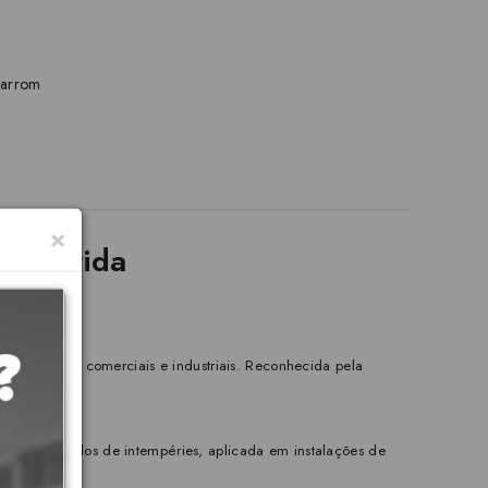
marrom
×
Garantida
 prediais, comerciais e industriais. Reconhecida pela
os e protegidos de intempéries, aplicada em instalações de