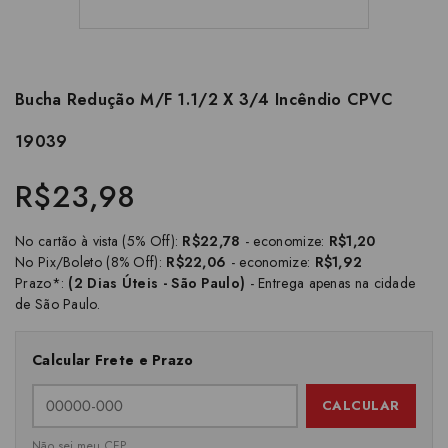
Bucha Redução M/F 1.1/2 X 3/4 Incêndio CPVC
19039
R$23,98
No cartão à vista (5% Off):
R$22,78
- economize:
R$1,20
No Pix/Boleto (8% Off):
R$22,06
- economize:
R$1,92
Prazo*:
(2 Dias Úteis - São Paulo)
- Entrega apenas na cidade
de São Paulo.
Calcular Frete e Prazo
CALCULAR
Não sei meu CEP