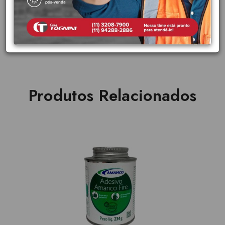
Características Tubos e conexões de CPVC
Pressão de serviço de 1,2 MPa (120 m.c.a. ou 175 psi) Certificação
UL
Produtos Relacionados