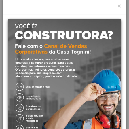
×
Descrição das Características Tubos e conexões de CPVC
Pressão de serviço de 1,2 MPa (120 m.c.a. ou 175 psi) Certificação
UL
Descrição de uso Alimentação de água a redes de combate a
incêndio Sistemas de prot
Descrição ImpressãoBUCHA DE REDUÇÃO M/F
Família
Família
Material de FabricaçãoCPVC BLZM Policloreto vinilaCl
Cor
FunçãoConexão de redução entre tubos de diferentes diâmetros