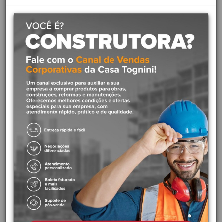
Descrição das Características Tubos e conexões de CPVC
Pressão de serviço de 1,2 MPa (120 m.c.a. ou 175 psi) Certificação
UL
Descrição de uso Alimentação de água a redes de combate a
incêndio Sistemas de prot
Descrição ImpressãoCAP
Família
Família
Material de FabricaçãoCPVC BLZM Policloreto vinilaCl
Cor
FunçãoConexão que veda a extremidade dos tubos
Características Tubos e conexões de CPVC
Pressão de serviço de 1,2 MPa (120 m.c.a. ou 175 psi) Certificação
UL