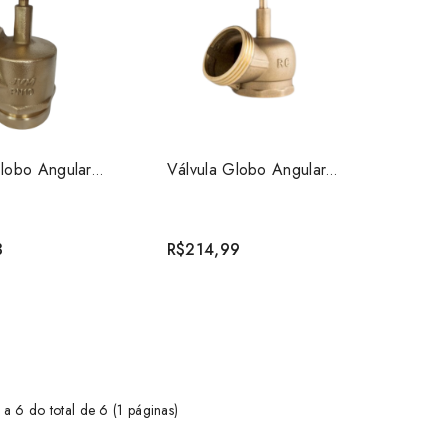
Válvula Globo Angular para Hidrante 2.1/2 JVM
Válvula Globo Angular para Hidrante 2.1/2" Rumo C...
3
R$214,99
 a 6 do total de 6 (1 páginas)