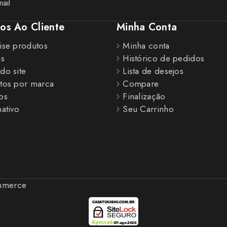
ail
ços Ao Cliente
Minha Conta
ise produtos
Minha conta
as
Histórico de pedidos
do site
Lista de desejos
tos por marca
Compare
os
Finalização
ativo
Seu Carrinho
ommerce