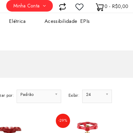
Minha Conta
0 - R$0,00
Elétrica
Acessibilidade
EPIs
Padrão
24
ar por:
Exibir:
-29%