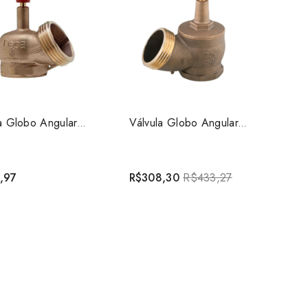
Válvula Globo Angular para Hidrante 2.1/2 Deca
Válvula Globo Angular para hidrante 2.1/2 Docol
,97
R$308,30
R$433,27