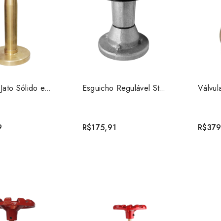
Esguicho Jato Sólido em Latão 1.1/2
Esguicho Regulável Storz 1.1/2 Aluminio
9
R$175,91
R$379