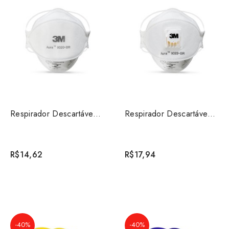
Respirador Descartável 3M™ Aura™ 9320+BR
Respirador Descartável 3M™ Aura™ 9322+BR, PFF-2 (S), B...
R$14,62
R$17,94
-40%
-40%