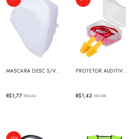
MASCARA DESC S/VALV P1 PO/NEV 106
PROTETOR AUDITIVO COPOLIMERO
R$1,77
R$1,42
R$2,74
R$1,88
-18%