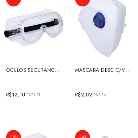
ÓCULOS SEGURANCA WK7 INCOLOR
MASCARA DESC C/VALV P2 PO/FUMOS 126
R$12,10
R$2,02
R$21,11
R$3,14
-35%
-24%