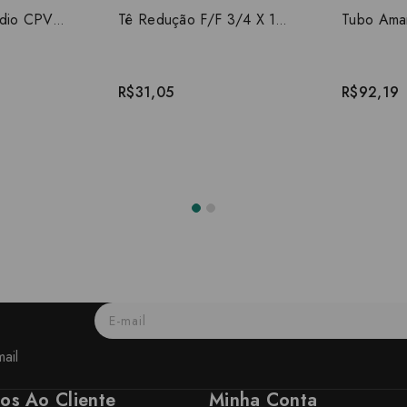
Cap 1.1/2 incêndio CPVC 19055
Tê Redução F/F 3/4 X 1 incêndio CPVC 19113
R$31,05
R$92,19
ail
ços Ao Cliente
Minha Conta