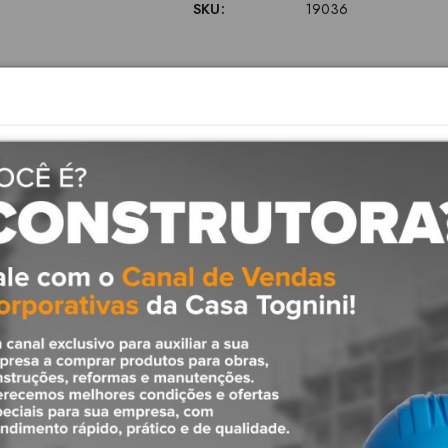
SKU:
19036
Descrição
icação UL
incêndio Sistemas de prot