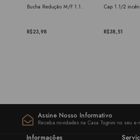
Bucha Redução M/F 1.1/2 X 3/4 incêndio CPVC 19039
R$23,98
R$38,51
Assine Nosso Informativo
Receba novidades na Casa Tognini no seu e-m
Informações
Servi