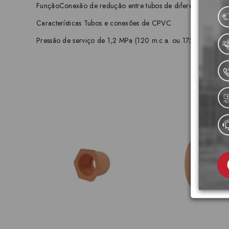
FunçãoConexão de redução entre tubos de diferentes diâmet
Características Tubos e conexões de CPVC
Pressão de serviço de 1,2 MPa (120 m.c.a. ou 175 psi) Certif