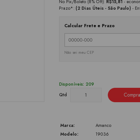
No Pix/Boleto (8% Off):
R$15,81
- econo
Prazo*:
(2 Dias Úteis - São Paulo)
- En
Calcular Frete e Prazo
Não sei meu CEP
Disponíveis: 209
Compra
Qtd
Marca:
Amanco
Modelo:
19036