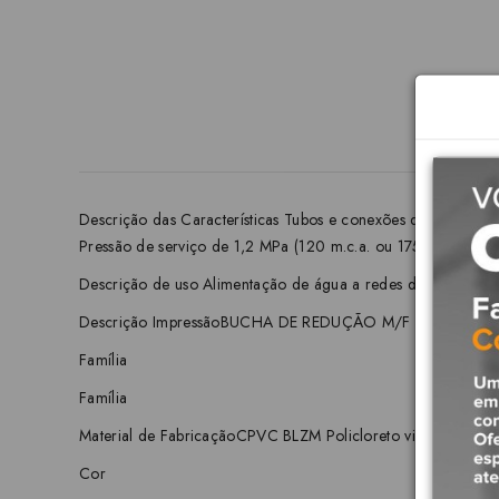
Descrição das Características Tubos e conexões de CPVC
Pressão de serviço de 1,2 MPa (120 m.c.a. ou 175 psi) Certif
Descrição de uso Alimentação de água a redes de combate a 
Descrição ImpressãoBUCHA DE REDUÇÃO M/F
Família
Família
Material de FabricaçãoCPVC BLZM Policloreto vinilaCl
Cor