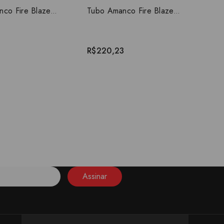
Tubo Amanco Fire Blazemaster 3m 1 incêndio laranja 20050
Tubo Amanco Fire Blazemaster 3m 1.1/2 incêndio laranja 20052
R$220,23
Assinar