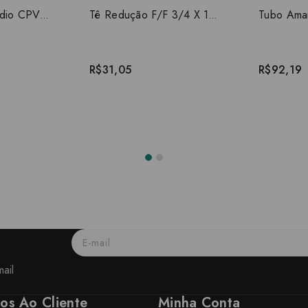
Cap 1.1/2 incêndio CPVC 19055
Tê Redução F/F 3/4 X 1 incêndio CPVC 19113
R$31,05
R$92,19
ail
ços Ao Cliente
Minha Conta