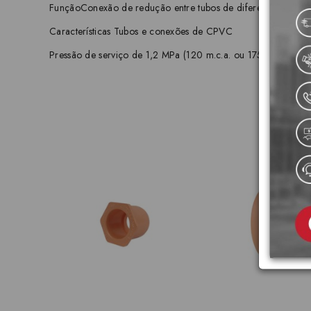
FunçãoConexão de redução entre tubos de diferentes diâmet
Características Tubos e conexões de CPVC
Pressão de serviço de 1,2 MPa (120 m.c.a. ou 175 psi) Certif