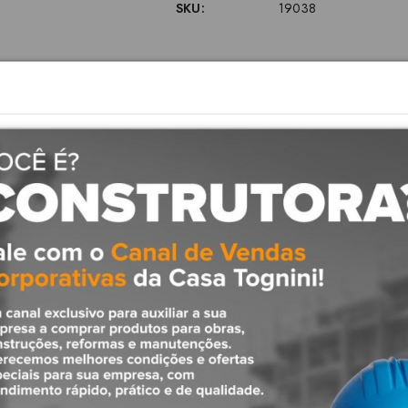
SKU:
19038
Descrição
icação UL
incêndio Sistemas de prot