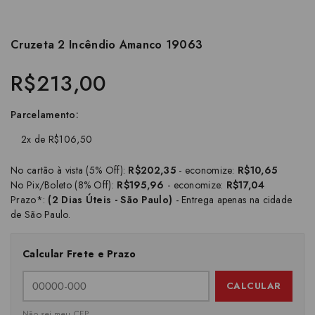
Cruzeta 2 Incêndio Amanco 19063
R$213,00
Parcelamento:
2x de R$106,50
No cartão à vista (5% Off):
R$202,35
- economize:
R$10,65
No Pix/Boleto (8% Off):
R$195,96
- economize:
R$17,04
Prazo*:
(2 Dias Úteis - São Paulo)
- Entrega apenas na cidade
de São Paulo.
Calcular Frete e Prazo
CALCULAR
Não sei meu CEP