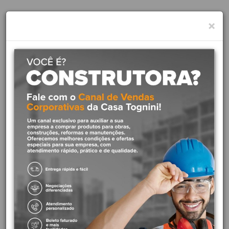
×
Descrição das Características Tubos e conexões de CPVC
Pressão de serviço de 1,2 MPa (120 m.c.a. ou 175 psi) Certificação
UL
Descrição de uso Alimentação de água a redes de combate a
incêndio Sistemas de prot
Descrição ImpressãoCRUZETA
Família
Família
Material de FabricaçãoCPVC BLZM Policloreto vinilaCl
Cor
FunçãoO produto tem a